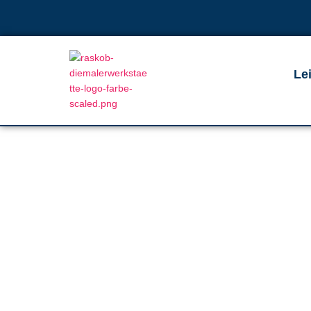
Le
Fas
Schonend ger