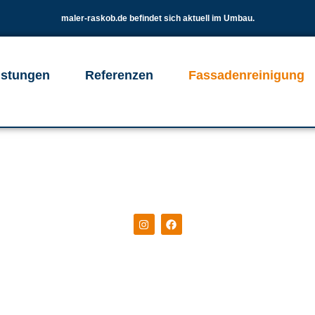
maler-raskob.de befindet sich aktuell im Umbau.
istungen
Referenzen
Fassadenreinigung
sadenreini
einigt. Sichtbar verschönert. Ihre Fassade erstr