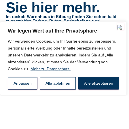
Sie hier mehr.
Im raskob Warenhaus in Bitburg finden Sie schon bald
ausgewählte Farben, Putze, Bodenbeläge und
Werkstoffe in Profi-Qualität – direkt zum Mitnehmen.
Wir legen Wert auf Ihre Privatsphäre
Ob für Heimwerker oder Bauprofis:
Wir bieten Ihnen persönliche Beratung, hochwertige Produkte
Wir verwenden Cookies, um Ihr Surferlebnis zu verbessern,
und praktische Lösungen für Ihr Projekt in der Region Bitburg,
Eifel, Trier und Luxemburg.
personalisierte Werbung oder Inhalte bereitzustellen und
unseren Datenverkehr zu analysieren. Indem Sie auf „Alle
akzeptieren“ klicken, stimmen Sie der Verwendung von
Cookies zu.
Mehr zu Datenschutz.
Anpassen
Alle ablehnen
Alle akzeptieren
Unsere Leistungen.