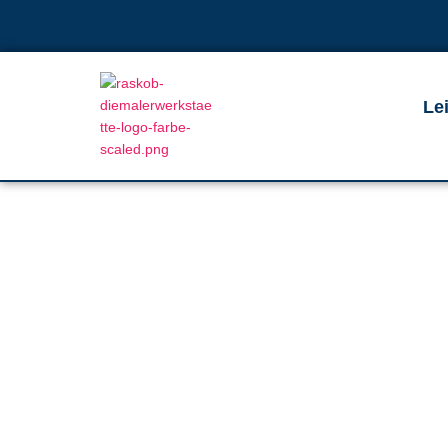
Le
Schonend ger