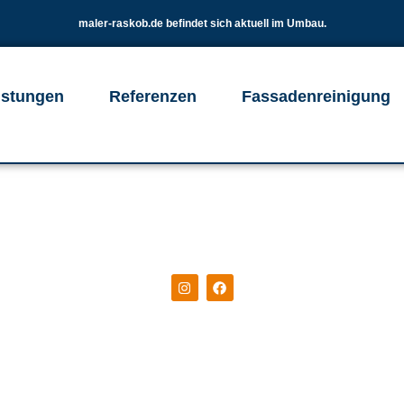
maler-raskob.de befindet sich aktuell im Umbau.
istungen
Referenzen
Fassadenreinigung
Team Rasko
einigt. Sichtbar verschönert. Ihre Fassade erstr